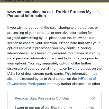
ANALÍTICA 2013
Veure el document
www.cmineraolesana.cat -
Do Not Process My
COMUNICAT MARÇ
Personal Information
Veure el document
If you wish to opt-out of the sale, sharing to third parties, or
ANALÍTICA 2012
processing of your personal or sensitive information for
Veure el document
targeted advertising by us, please use the below opt-out
section to confirm your selection. Please note that after your
ANALÍTICA 2011
opt-out request is processed you may continue seeing
Veure el document
interest-based ads based on personal information utilized by
us or personal information disclosed to third parties prior to
INFORME JULIOL
your opt-out. You may separately opt-out of the further
Veure document
disclosure of your personal information by third parties on the
IAB’s list of downstream participants. This information may
ACORDS PRESSOS ASSEMBLEA
also be disclosed by us to third parties on the
IAB’s List of
Veure el document
Downstream Participants
that may further disclose it to other
third parties.
SITUACIÓ ACTUAL
Veure el document
Personal Data Processing Opt Outs
10È ANIVERSARI
I want to opt-out of the Sharing of my