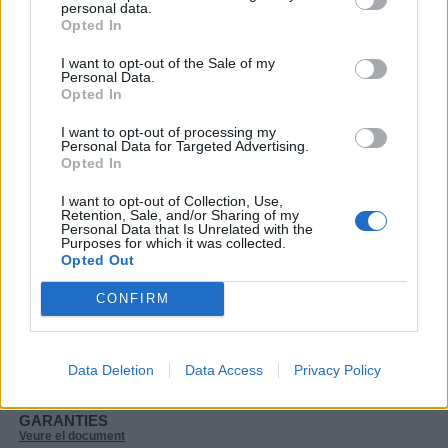
Veure el document
personal data.
Opted In
VOLUNTARIAT
I want to opt-out of the Sale of my
Veure el document
Personal Data.
Opted In
ANALÍTICA ABRIL
Veure el document
I want to opt-out of processing my
Personal Data for Targeted Advertising.
Opted In
RRI 15 GENER
Veure el document
I want to opt-out of Collection, Use,
Retention, Sale, and/or Sharing of my
Personal Data that Is Unrelated with the
INTRODUCCIÓ TARIFES
Purposes for which it was collected.
Veure el document
Opted Out
ANUNCIO
CONFIRM
Veure el document
INFORMACIÓ PER ASSEMBLEA
Data Deletion
Data Access
Privacy Policy
Veure el document
GARANTIES
Veure el document