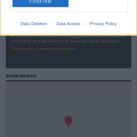
CONFIRM
Data Deletion
Data Access
Privacy Policy
Us animem a fer-nos arribar el seu suggeriment, reclamació o queixa
a fí i a efecte de poder oferir-vos un servei més eficaç i de qualitat
[contacta amb la Comunitat Minera Olesana]
Instal·lacions