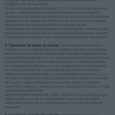
puguin ser causats per terceres persones mitjançant intromissions
il·legítimes fora del seu control.
Des de la Comunitat Minera Olesana S.C.C.Lt. no es garanteix l'absència
de virus i d'altres elements que puguin causar danys en els sistemes
informàtics, en els documents electrònics o en els fitxers d'usuari d'aquesta
pàgina web o de pàgines web de tercers, i per tant, no es responsabilitza
dels perjudicis que es puguin produir per aquestes causes.
També queda exonerat de tota responsabilitat davant de possibles danys o
perjudicis que pugui patir l'usuari com a conseqüència d'errades, defectes
o omissions en la informació que facilita quan procedeixi de terceres fonts.
6. Tractament de dades de l'usuari
. Sense perjudici del previst en
l'indicat en cada un dels formularis de la pàgina web, quan l'usuari faciliti
les seves dades de caràcter personal, està autoritzant expressament a la
Comunitat Minera Olesana S.C.C.Lt. al tractament automatitzat de les seves
Dades Personals per a les finalitats indicades en els mateixos formularis.
La Comunitat Minera Olesana S.C.C.Lt., incorporarà les dades facilitades
per l'usuari en un fitxer de la seva titularitat degudament comunicat a
l'Agència de Protecció de Dades. La Comunitat Minera Olesana S.C.C.Lt.
no cedirà o comunicarà a tercers les dades recollides sense consentiment
de l'usuari. L'usuari podrà exercir els seus drets d'accés, rectificació,
cancel·lació o oposició, comunicant-ho per escrit a l'adreça postal o a la de
correu electrònic de l'entitat.
Advertiment sobre utilització de cookies. Advertim que aquesta pàgina pot
utilitzar cookies. L'usuari té l'opció d'impedir la generació de cookies,
mitjançant la selecció de la corresponent opció en el seu programa de
navegació.