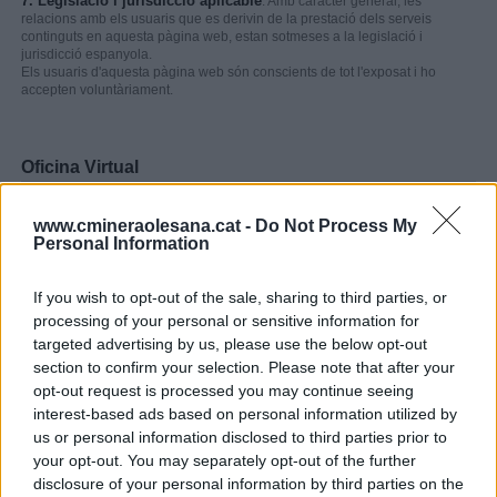
7. Legislació i jurisdicció aplicable
. Amb caràcter general, les
relacions amb els usuaris que es derivin de la prestació dels serveis
continguts en aquesta pàgina web, estan sotmeses a la legislació i
jurisdicció espanyola.
Els usuaris d'aquesta pàgina web són conscients de tot l'exposat i ho
accepten voluntàriament.
Oficina Virtual
Per operar a l'oficina virtual ha de ser un usuari registrat.
www.cmineraolesana.cat -
Do Not Process My
Personal Information
Adreça electrònica
If you wish to opt-out of the sale, sharing to third parties, or
Clau de pas
processing of your personal or sensitive information for
targeted advertising by us, please use the below opt-out
section to confirm your selection. Please note that after your
Recordar contrasenya
opt-out request is processed you may continue seeing
Registra't
interest-based ads based on personal information utilized by
us or personal information disclosed to third parties prior to
your opt-out. You may separately opt-out of the further
Companyia
disclosure of your personal information by third parties on the