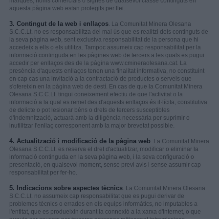
marques, noms comercials o signes de qualsevol classe continguts en
aquesta pàgina web estan protegits per llei.
3. Contingut de la web i enllaços
. La Comunitat Minera Olesana
S.C.C.Lt. no es responsabilitza del mal ús que es realitzi dels continguts de
la seva pàgina web, sent exclusiva responsabilitat de la persona que hi
accedeix a ells o els utilitza. Tampoc assumeix cap responsabilitat per la
informació continguda en les pàgines web de tercers a les quals es pugui
accedir per enllaços des de la pàgina www.cmineraolesana.cat. La
presència d'aquests enllaços tenen una finalitat informativa, no constituint
en cap cas una invitació a la contractació de productes o serveis que
s'ofereixin en la pàgina web de destí. En cas de que la Comunitat Minera
Olesana S.C.C.Lt. tingui coneixement efectiu de que l'activitat o la
informació a la qual es remet des d'aquests enllaços és il·lícita, constitutiva
de delicte o pot lesionar béns o drets de tercers susceptibles
d'indemnització, actuarà amb la diligència necessària per suprimir o
inutilitzar l'enllaç corresponent amb la major brevetat possible.
4. Actualització i modificació de la pàgina web
. La Comunitat Minera
Olesana S.C.C.Lt. es reserva el dret d'actualitzar, modificar o eliminar la
informació continguda en la seva pàgina web, i la seva configuració o
presentació, en qualsevol moment, sense previ avis i sense assumir cap
responsabilitat per fer-ho.
5. Indicacions sobre aspectes tècnics
. La Comunitat Minera Olesana
S.C.C.Lt. no assumeix cap responsabilitat que es pugui derivar de
problemes tècnics o errades en els equips informàtics, no imputables a
l'entitat, que es produeixin durant la connexió a la xarxa d'Internet, o que