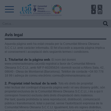
Avís legal
Aquesta pàgina web ha estat creada per la Comunitat Minera Olesana
S.C.C.Lt. amb caràcter informatiu. El fet d'accedir a aquesta pàgina implica
el coneixement i acceptació dels següents termes i condicions.
1. Titularitat de la pàgina web
. El nom del domini
www.cmineraolesana.cat,està registrat a favor de Comunitat Minera
Olesana S.C.C.Lt., amb NIF F-60285624 i domicili social a Alfons Sala, 42,
08640 - Olesa de Montserrat (Barcelona). Telèfon de contacte +34 93 778
18 99 i adreça de correu electrònic correu@cmineraolesana.cat
2. Propietat intel·lectual de la web
. Tots els drets de propietat
intel·lectual del contingut d'aquesta pàgina web i el seu disseny gràfic, són
propietat exclusiva de la Comunitat Minera Olesana S.C.C.Lt., i és a qui li
correspon l'exercici exclusiu dels drets d'explotació dels mateixos.
Per tant, queda prohibida la seva reproducció, distribució, comunicació
pública i transformació, total o parcial, sense l'autorització expressa de la
Comunitat Minera Olesana S.C.C.Lt. Igualment, tots els signes distintius,