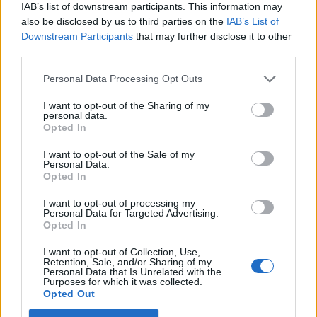
IAB’s list of downstream participants. This information may
La Comunitat Minera Olesana és una Societat fundada l’any 1868
per un grup d’Olesans esperonats pel modernisme...
also be disclosed by us to third parties on the
IAB’s List of
Downstream Participants
that may further disclose it to other
[més informació]
third parties.
Personal Data Processing Opt Outs
I want to opt-out of the Sharing of my
Atenció a l'abonat
personal data.
Opted In
I want to opt-out of the Sale of my
Personal Data.
Opted In
I want to opt-out of processing my
Seu social
Personal Data for Targeted Advertising.
Oficina virtual
Opted In
Contractació de serveis
Tarifes
I want to opt-out of Collection, Use,
Retention, Sale, and/or Sharing of my
Reglament servei
Personal Data that Is Unrelated with the
Preguntes més freqüents
Purposes for which it was collected.
Opted Out
Contacte