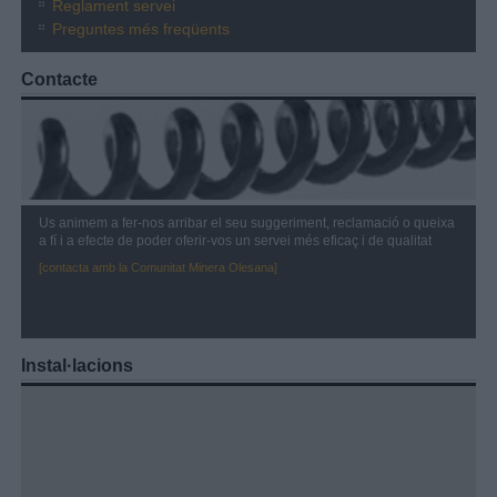
Reglament servei
Preguntes més freqüents
Contacte
Us animem a fer-nos arribar el seu suggeriment, reclamació o queixa
a fí i a efecte de poder oferir-vos un servei més eficaç i de qualitat
[contacta amb la Comunitat Minera Olesana]
Instal·lacions