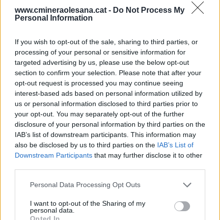
L’ACA actualitza el cànon de
www.cmineraolesana.cat -
Do Not Process My
l’aigua
Personal Information
Notícies
08/04/2026
L'Agència Catalana de l'Aigua (ACA) aplica, a
If you wish to opt-out of the sale, sharing to third parties, or
partir del 26 de març de 2026, una actualització
processing of your personal or sensitive information for
dels tipus del cànon de l'aigua, que afectarà els
targeted advertising by us, please use the below opt-out
consu...
section to confirm your selection. Please note that after your
opt-out request is processed you may continue seeing
Veure'n més
interest-based ads based on personal information utilized by
us or personal information disclosed to third parties prior to
your opt-out. You may separately opt-out of the further
Oficina Virtual
disclosure of your personal information by third parties on the
IAB’s list of downstream participants. This information may
Per operar a l'oficina virtual ha de ser un usuari registrat.
also be disclosed by us to third parties on the
IAB’s List of
Adreça electrònica
Downstream Participants
that may further disclose it to other
third parties.
Clau de pas
Personal Data Processing Opt Outs
I want to opt-out of the Sharing of my
Recordar contrasenya
personal data.
Opted In