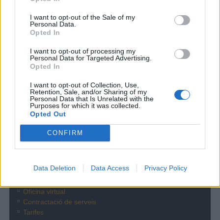
Registra't
I want to opt-out of the Sale of my
Personal Data.
Companyia
Opted In
La Comunitat Minera Olesana és una Societat fundada l’any 1868
I want to opt-out of processing my
per un grup d’Olesans esperonats pel modernisme...
Personal Data for Targeted Advertising.
Opted In
[més informació]
I want to opt-out of Collection, Use,
Retention, Sale, and/or Sharing of my
Personal Data that Is Unrelated with the
Purposes for which it was collected.
Opted Out
Atenció a l'abonat
CONFIRM
Data Deletion
Data Access
Privacy Policy
Seu social
Oficina virtual
Contractació de serveis
Tarifes