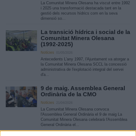
La Comunitat Minera Olesana ha viscut entre 1992
i 2025 una transformació destacada tant en la
gestió dels recursos hídrics com en la seva
dimensió so...
La transició hídrica i social de la
Comunitat Minera Olesana
(1992-2025)
Notícies
01/05/2026
Antecedents L'any 1997, l'Ajuntament va atorgar a
la Comunitat Minera Olesana SCCL la concessió
administrativa de l'explotació integral del servei
d'a...
9 de maig. Assemblea General
Ordinària de la CMO
Notícies
21/04/2026
La Comunitat Minera Olesana convoca
l'Assemblea General Ordinària el 9 de maig La
Comunitat Minera Olesana celebrarà l'Assemblea
General Ordinària el...