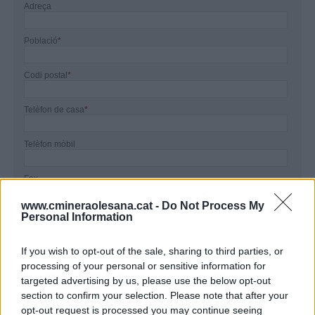
Adreça
Població
*
Codi postal
*
Telèfon de casa
*
Telèfon mòbil
Fax
www.cmineraolesana.cat -
Do Not Process My
Correu electrònic
*
Personal Information
If you wish to opt-out of the sale, sharing to third parties, or
He llegit i accepto la
Política de Privacitat
processing of your personal or sensitive information for
targeted advertising by us, please use the below opt-out
section to confirm your selection. Please note that after your
opt-out request is processed you may continue seeing