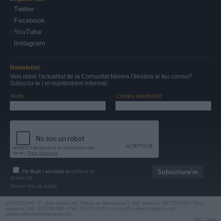
Twitter
Facebook
YouTube
Instagram
Newsletter
Vols rebre l'actualitat de la Comunitat Minera Olesana al teu correu?
Subscriu-te i et mantindrem informat.
Nom
Correu electrònic
He llegit i accepto la
política de
privacitat
Donar-me de baixa
SEU SOCIAL: C. dels Arbres 42, Olesa de Montserrat | Telf. oficines: 937781899 | Serv.
urgència 24h: 937780295 | Fax: 937781686 |
correu@cmineraolesana.cat
|
qualitat@cmineraolesana.cat
DIC
-
Bab