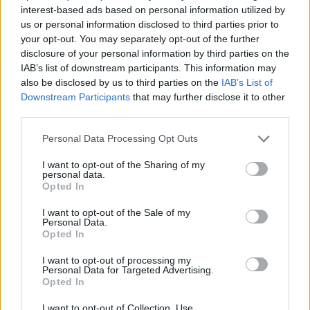
interest-based ads based on personal information utilized by
us or personal information disclosed to third parties prior to
your opt-out. You may separately opt-out of the further
disclosure of your personal information by third parties on the
Informació sobre protecció de dades
IAB’s list of downstream participants. This information may
also be disclosed by us to third parties on the
IAB’s List of
Denominació
COMUNITAT MINERA OLESANA, S.C.C.L.
social
Downstream Participants
that may further disclose it to other
third parties.
Finalitat
Gestionar la petició.
Legitimització
Consentiment.
Personal Data Processing Opt Outs
Les teves dades no seran compartides amb cap
I want to opt-out of the Sharing of my
tercer, excepte aquells proveïdors de serveis
Destinataris
personal data.
amb els que disposem d'un contracte de serveis
Opted In
vigent.
Pots accedir, rectificar o suprimir les dades, així
I want to opt-out of the Sale of my
Drets
com exercir els drets que s'esmenten en la
Personal Data.
nostra Política de Privacitat.
Opted In
Més
Consulta la
Política de Privacitat
informació
I want to opt-out of processing my
Personal Data for Targeted Advertising.
Opted In
Localització
I want to opt-out of Collection, Use,