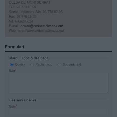
OLESA DE MONTSERRAT
Telf. 93 778 18 99
Servei urgències 24h. 93 778 02 95
Fax. 93 778 16 86
Nif. F-60285624
E-mail.
correu@cmineraolesana.cat
Web. http://www.cmineraolesana.cat
Formulari
Marqui l'opció desitjada
Queixa
Reclamació
Suggeriment
Ráo
*
Les seves dades
Nom
*