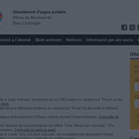
Abastament d'aigua potable
Olesa de Montserrat
Baix Llobregat
enció a l’abonat
Medi ambient
Notícies
Informació per als socis
Ofic
Pe
us
Ad
Cl
ta a Joan Arévalo, president de la CMO sobre la campanya "Posa't al dia
 aquí.
t Minera Olesana continua la campanya ‘Posa’t al dia amb la Minera’.
R
'aigua d'abastament d'Olesa millora durant l'estat d'alarma.
Consulta la
R
t. Notícia de la presentació del llibre "Una Olesa ben viscuda". S'hi
boradora.
Consulta la notícia aquí.
t el conte 'Una vila ben viscuda', de la plataforma Moviment Veïnal
Com
itat col·laboradora.
Consulta la notícia aquí.