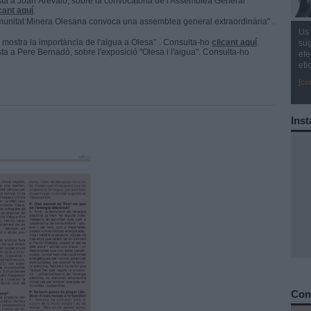
sta a Joan Arévalo, sobre la convocatòria de l'Assemblea General
cant aquí
.
munitat Minera Olesana convoca una assemblea general extraordinària"
.
Us 
 mostra la importància de l'aigua a Olesa"
. Consulta-ho
clicant aquí
.
sug
sta a Pere Bernadó, sobre l'exposició "Olesa i l'aigua". Consulta-ho
efe
efi
[co
Inst
Cons