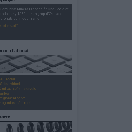
Comunitat Minera Olesana és una Societat
dada l’any 1868 per un grup d’Olesans
eronats pel modernisme...
s informació]
ció a l'abonat
eu social
ficina virtual
ontractació de serveis
arifes
Reglament servei
Preguntes més freqüents
tacte