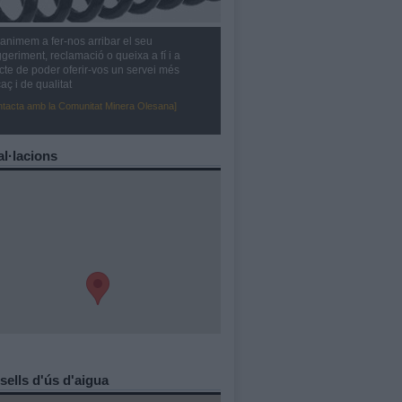
animem a fer-nos arribar el seu
geriment, reclamació o queixa a fí i a
cte de poder oferir-vos un servei més
caç i de qualitat
ntacta amb la Comunitat Minera Olesana]
al·lacions
ells d'ús d'aigua