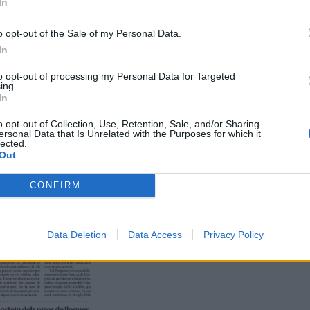
In
o opt-out of the Sale of my Personal Data.
In
to opt-out of processing my Personal Data for Targeted
ing.
In
o opt-out of Collection, Use, Retention, Sale, and/or Sharing
ersonal Data that Is Unrelated with the Purposes for which it
l'economia social, on es treballa pel servei i no pel guany" (
veure
lected.
Out
CONFIRM
Data Deletion
Data Access
Privacy Policy