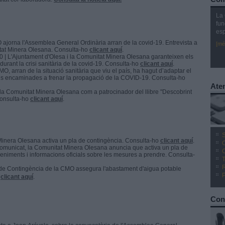
La 
fun
esp
ajorna l'Assemblea General Ordinària arran de la covid-19. Entrevista a
[mé
itat Minera Olesana. Consulta-ho
clicant aquí
.
0 | L'Ajuntament d'Olesa i la Comunitat Minera Olesana garanteixen els
 durant la crisi sanitària de la covid-19. Consulta-ho
clicant aquí
.
O, arran de la situació sanitària que viu el país, ha hagut d’adaptar el
s encaminades a frenar la propagació de la COVID-19. Consulta-ho
Aten
la Comunitat Minera Olesana com a patrocinador del llibre "Descobrint
Consulta-ho
clicant aquí
.
S
Minera Olesana activa un pla de contingència. Consulta-ho
clicant aquí
.
O
comunicat, la Comunitat Minera Olesana anuncia que activa un pla de
C
eniments i informacions oficials sobre les mesures a prendre. Consulta-
T
a de Contingència de la CMO assegura l'abastament d'aigua potable
o
clicant aquí
.
Con