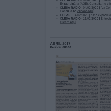
OLESA RÀDIO
- 04/02/2020 | Entrevi
Extraordinària (AGE). Consulta-ho
cli
OLESA RÀDIO
- 04/02/2020 | "La Co
Consulta-ho
clicant aquí
.
EL FAR
- 14/02/2020 | "Una exposició
OLESA RÀDIO
- 11/02/2020 | Entrevi
clicant aquí
.​​
ABRIL 2017
Periòdic 08640