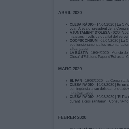
ABRIL 2020
OLESA RÀDIO
- 14/04/2020 | La CMO 
Joan Arévalo, president de la Comun
AJUNTAMENT D'OLESA
- 02/04/202
mateixos nivells de qualitat del servei
COOPSCONSUM
- 02/04/2020 | La CM
seu funcionament a les recomanacion
clicant aquí
.
LA BÚSTIA
- 19/04/2020 | Menció de 
Olesa" d'Edicions Paper d'Estrassa. 
MARÇ 2020
EL FAR
- 16/03/2020 | La Comunitat 
OLESA RÀDIO
- 16/03/2020 | En un 
contingència arran dels darrers esdev
ho
clicant aquí
.
OLESA RÀDIO
- 30/03/2020 | "El Pl
durant la crisi sanitària"
. Consulta-h
FEBRER 2020