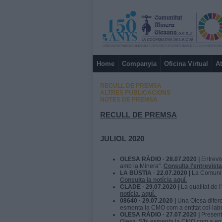
Home
Companyia
Oficina Virtual
At
RECULL DE PREMSA
ALTRES PUBLICACIONS
NOTES DE PREMSA
RECULL DE PREMSA
JULIOL 2020
OLESA RÀDIO ·
28.07.2020
|
Entrevis
amb la Minera".
Consulta l'entrevista
LA BÚSTIA · 22.07.2020 |
La Comunita
Consulta la notícia aquí.
CLADE · 29.07.2020 |
La qualitat de l
notícia, aquí.
08640 · 29.07.2020 |
Una Olesa diferen
esmenta la CMO com a entitat col·la
OLESA RÀDIO · 27.07.2020 |
Presenta
Olesa. S'hi esmenta la CMO com a ent