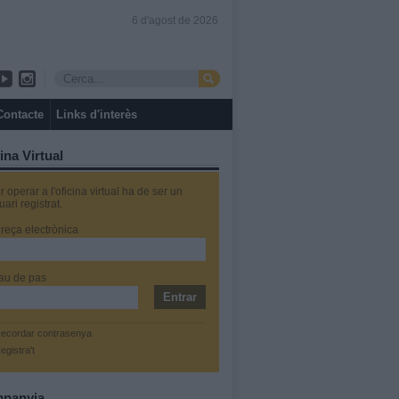
6 d'agost de 2026
Contacte
Links d'interès
ina Virtual
r operar a l'oficina virtual ha de ser un
uari registrat.
reça electrònica
au de pas
ecordar contrasenya
egistra't
panyia