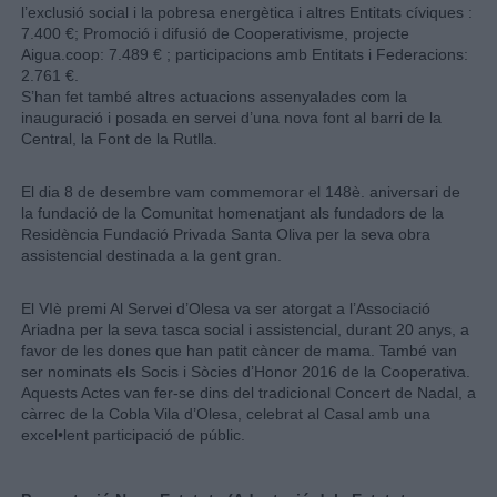
l’exclusió social i la pobresa energètica i altres Entitats cíviques :
7.400 €; Promoció i difusió de Cooperativisme, projecte
Aigua.coop: 7.489 € ; participacions amb Entitats i Federacions:
2.761 €.
S’han fet també altres actuacions assenyalades com la
inauguració i posada en servei d’una nova font al barri de la
Central, la Font de la Rutlla.
El dia 8 de desembre vam commemorar el 148è. aniversari de
la fundació de la Comunitat homenatjant als fundadors de la
Residència Fundació Privada Santa Oliva per la seva obra
assistencial destinada a la gent gran.
El VIè premi Al Servei d’Olesa va ser atorgat a l’Associació
Ariadna per la seva tasca social i assistencial, durant 20 anys, a
favor de les dones que han patit càncer de mama. També van
ser nominats els Socis i Sòcies d’Honor 2016 de la Cooperativa.
Aquests Actes van fer-se dins del tradicional Concert de Nadal, a
càrrec de la Cobla Vila d’Olesa, celebrat al Casal amb una
excel•lent participació de públic.