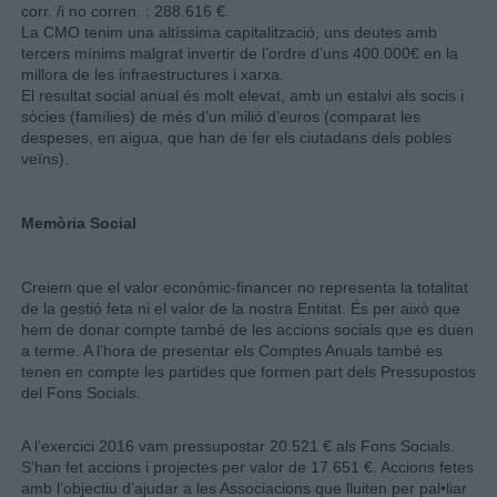
corr. /i no corren. : 288.616 €.
La CMO tenim una altíssima capitalització, uns deutes amb
tercers mínims malgrat invertir de l’ordre d’uns 400.000€ en la
millora de les infraestructures i xarxa.
El resultat social anual és molt elevat, amb un estalvi als socis i
sòcies (famílies) de més d’un milió d’euros (comparat les
despeses, en aigua, que han de fer els ciutadans dels pobles
veïns).
Memòria Social
Creiem que el valor econòmic-financer no representa la totalitat
de la gestió feta ni el valor de la nostra Entitat. És per això que
hem de donar compte també de les accions socials que es duen
a terme. A l’hora de presentar els Comptes Anuals també es
tenen en compte les partides que formen part dels Pressupostos
del Fons Socials.
A l’exercici 2016 vam pressupostar 20.521 € als Fons Socials.
S’han fet accions i projectes per valor de 17.651 €. Accions fetes
amb l’objectiu d’ajudar a les Associacions que lluiten per pal•liar