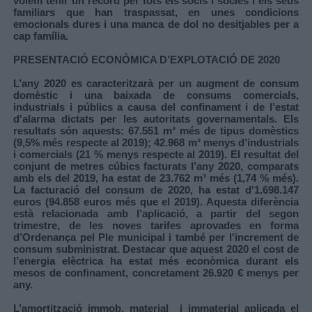
volem tenir un record per tots els socis i sòcies i els seus
familiars que han traspassat, en unes condicions
emocionals dures i una manca de dol no desitjables per a
cap família.
PRESENTACIÓ ECONÒMICA D’EXPLOTACIÓ DE 2020
L’any 2020 es caracteritzarà per un augment de consum
domèstic i una baixada de consums comercials,
industrials i públics a causa del confinament i de l’estat
d'alarma dictats per les autoritats governamentals. Els
resultats són aquests: 67.551 m³ més de tipus domèstics
(9,5% més respecte al 2019); 42.968 m³ menys d’industrials
i comercials (21 % menys respecte al 2019). El resultat del
conjunt de metres cúbics facturats l’any 2020, comparats
amb els del 2019, ha estat de 23.762 m³ més (1,74 % més).
La facturació del consum de 2020, ha estat d'1.698.147
euros (94.858 euros més que el 2019). Aquesta diferència
està relacionada amb l’aplicació, a partir del segon
trimestre, de les noves tarifes aprovades en forma
d’Ordenança pel Ple municipal i també per l'increment de
consum subministrat. Destacar que aquest 2020 el cost de
l’energia elèctrica ha estat més econòmica durant els
mesos de confinament, concretament 26.920 € menys per
any.
L’amortització immob. material i immaterial aplicada el