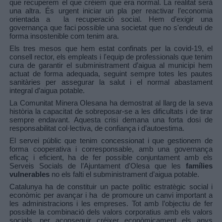
que recuperem el que crèiem que era normal. La realitat serà
una altra.
És urgent iniciar un pla per reactivar l’economia
orientada a
la recuperació social. Hem d’exigir una
governança que faci possible una societat que no s'endeuti de
forma insostenible com tenim ara.
Els tres mesos que hem estat confinats per la covid-19, el
consell rector, els empleats i l'equip de professionals que tenim
cura de garantir el subministrament d’aigua al municipi hem
actuat de forma adequada, seguint sempre totes les pautes
sanitàries per assegurar la salut i el normal abastament
integral d’aigua potable.
La Comunitat Minera Olesana ha demostrat al llarg de la seva
història la capacitat de sobreposar-se a les dificultats i de tirar
sempre endavant. Aquesta crisi demana una forta dosi de
responsabilitat col·lectiva, de confiança i d’autoestima.
El servei públic que tenim concessionat i que gestionem de
forma cooperativa i corresponsable, amb una governança
eficaç i eficient, ha de fer possible conjuntament amb els
Serveis Socials de l’Ajuntament d'Olesa que les
famílies
vulnerables
no els falti el subministrament d’aigua potable.
Catalunya ha de constituir un pacte polític estratègic social i
econòmic
per avançar i ha
de promoure un canvi important a
les administracions i les empreses. Tot amb l’objectiu de fer
possible la combinació dels valors corporatius amb els valors
socials, per aconseguir créixer econòmicament els anys