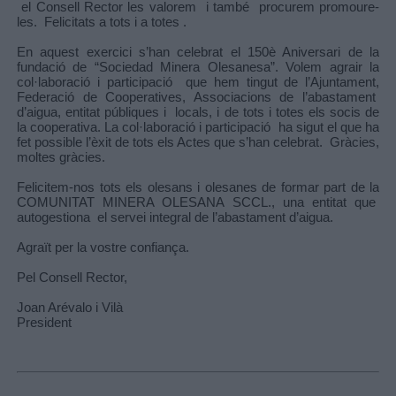
el Consell Rector les valorem i també procurem promoure-
les. Felicitats a tots i a totes .
En aquest exercici s’han celebrat el 150è Aniversari de la
fundació de “Sociedad Minera Olesanesa”. Volem agrair la
col·laboració i participació que hem tingut de l’Ajuntament,
Federació de Cooperatives, Associacions de l’abastament
d’aigua, entitat públiques i locals, i de tots i totes els socis de
la cooperativa. La col·laboració i participació ha sigut el que ha
fet possible l’èxit de tots els Actes que s’han celebrat. Gràcies,
moltes gràcies.
Felicitem-nos tots els olesans i olesanes de formar part de la
COMUNITAT MINERA OLESANA SCCL., una entitat que
autogestiona el servei integral de l’abastament d’aigua.
Agraït per la vostre confiança.
Pel Consell Rector,
Joan Arévalo i Vilà
President