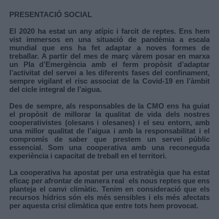
PRESENTACIÓ SOCIAL
El 2020 ha estat un any atípic i farcit de reptes. Ens hem
vist immersos en una situació de pandèmia a escala
mundial que ens ha fet adaptar a noves formes de
treballar. A partir del mes de març vàrem posar en marxa
un Pla d’Emergència amb el ferm propòsit d’adaptar
l’activitat del servei a les diferents fases del confinament,
sempre vigilant el risc associat de la Covid-19 en l’àmbit
del cicle integral de l’aigua.
Des de sempre, als responsables de la CMO ens ha guiat
el propòsit de millorar la qualitat de vida dels nostres
cooperativistes (olesans i olesanes) i el seu entorn, amb
una millor qualitat de l’aigua i amb la responsabilitat i el
compromís de saber que prestem un servei públic
essencial. Som una cooperativa amb una reconeguda
experiència i capacitat de treball en el territori.
La cooperativa ha apostat per una estratègia que ha estat
eficaç per afrontar de manera real els nous reptes que ens
planteja el canvi climàtic. Tenim en consideració que els
recursos hídrics són els més sensibles i els més afectats
per aquesta crisi climàtica que entre tots hem provocat.