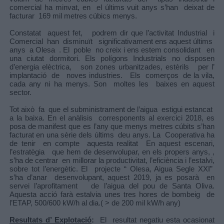
comercial ha minvat, en el últims vuit anys s’han deixat de
facturar 169 mil metres cúbics menys.
Constatat aquest fet, podrem dir que l’activitat Industrial i
Comercial han disminuït significativament ens aquest últims
anys a Olesa . El poble no creix i ens estem consolidant en
una ciutat dormitori. Els polígons Industrials no disposen
d’energia elèctrica, son zones urbanitzades, estèrils per l’
implantació de noves industries. Els comerços de la vila,
cada any ni ha menys. Son moltes les baixes en aquest
sector.
Tot això fa que el subministrament de l’aigua estigui estancat
a la baixa. En el anàlisis corresponents al exercici 2018, es
posa de manifest que es l’any que menys metres cúbits s’han
facturat en una sèrie dels últims deu anys. La Cooperativa ha
de tenir en compte aquesta realitat En aquest escenari,
l’estratègia que hem de desenvolupar, en els propers anys, ,
s’ha de centrar en millorar la productivitat, l’eficiència i l’estalvi,
sobre tot l’energètic. El projecte “ Olesa, Aigua Segle XXI”
s’ha d’anar desenvolupant, aquest 2019, ja es posarà en
servei l’aprofitament de l’aigua del pou de Santa Oliva.
Aquesta acció farà estalvia unes tres hores de bombeig de
l’ETAP, 500/600 kW/h al dia.( > de 200 mil kW/h any)
Resultats d’ Explotació
:
El resultat negatiu esta ocasionat