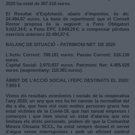
2020 ha estat de 307.518 euros.
El Resultat d’Explotació, abans d’impostos, és de:
24.494,87 euros. La base de repartiment que el Consell
Rector proposa és la següent: a Fons Obligatori
9.022,34 €; a Fons EPC 3.849,29 €; a compensar pèrdues
exercicis anteriors 22.494,87 €.
BALANÇ DE SITUACIÓ – PATRIMONI NET DE 2020
L’Actiu Corrent: 789.181 euros: Passiu Corrent: 516.139
euros.
Capital Social: 2.970.837 euros. Patrimoni Net: 4.485.029
euros. (augment/any: 118.381 euros).
ÀMBIT DE L’ACCIÓ SOCIAL i FEPC DESTINATS EL 2020:
7.603 €
Vistos els resultats econòmics i socials de la cooperativa
l'any 2020, un any que ens ha fet canviar la normalitat del
dia a dia, que hem vist com moltes persones grans han
estat víctimes de la Covid-19, que han tancat empreses i
comerços i que hem viscut un estat d'alarma que ens
limitava els drets personals, podem dir que la Comunitat
Minera Olesana SCCL, ha estat sempre donant el servei
d’aigua sense interrupcions i amb un eficient control