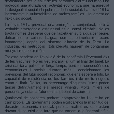
devastadora per la salut de les persones d’arreu del món i ha
provocat una aturada de l’activitat econòmica que ha agreujat
la desigualtat social i la pobresa de la societat. La covid-19 ha
incrementat la vulnerabilitat
de moltes famílies i l’augment de
l’exclusió social.
La covid-19 ha provocat una emergència conjuntural, però la
veritable emergència estructural és el canvi climàtic. No es
tracta només d'esperar que de l’aixeta en surti aigua per beure,
dutxar-nos o cuinar. L’aigua, com a primeríssim recurs
fonamental, depèn del sistema climàtic de la Terra. La
indústria, les metròpolis i tots plegats hauríem de contaminar
menys i recuperar més.
Tot està pendent de l’evolució de la pandèmia i l’eventual èxit
de les vacunes. No es veu encara la llum al final del túnel. La
crisi sanitària pot durar força temps, però les conseqüències
econòmiques i socials duraran més i condicionaran les
previsions del futur social i econòmic que ens espera a tots. La
capacitat de resistència de les famílies i de molts negocis
estan al límit. De fet, un percentatge d’aquests últims poden
tancar definitivament els mesos vinents. Molts milers de
persones ja estan a l’atur o estan a punt de caure-hi.
Qualsevol de nosaltres podrem comprovar-ho i viure-ho en
carn pròpia. Els governants poden explicar-nos la magnitud del
desastre econòmic i social, però la realitat és que estem
davant d’una crisi que farà que no tornem a la “normalitat” ni