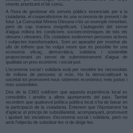
vinents prioritzant el bé comú.
A l'hora de gestionar els serveis públics essencials per a la
ciutadania, el cooperativisme és una economia de present i de
futur. La Comunitat Minera Olesana n’és un exemple minoritari,
però de cap manera insignificant. L’autogestió del servei
d’aigua millora les condicions socioeconòmiques de tots els
olesans i olesanes. Els ciutadans esdevenen persones actives
i subjectes transformadors. Som un aparador per mostrar als
ulls de tothom que ho vulgui veure que és possible fer una
economia eficaç, democràtica, solidària i sostenible
proporcionant un servei de subministrament d'aigua de
qualitata un preu econòmic i social just.
L’economia social i solidària està per resoldre les necessitats
de milions de persones al món. Ho fa democratitzant la
societat tot promovent nous sistemes econòmics més justos i
més sostenibles.
Des de la CMO voldríem que aquesta experiència local es
consolidés i arrelés a altres ajuntaments
del país. També
recordem que qualsevol política pública local s’ha de basar en
la participació de la ciutadania. Entenem que l’Ajuntament ha
d’aplicar el principi de subsidiarietat, acompanyant, promovent
i ajudant les iniciatives d’economia social i solidària, però no
amb l’objectiu de substituir-les ni de dirigir-les.