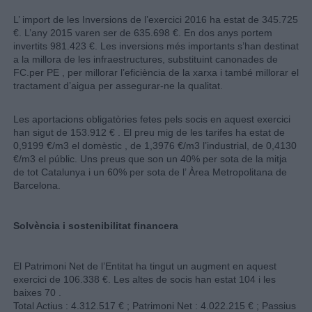
L’ import de les Inversions de l’exercici 2016 ha estat de 345.725
€. L’any 2015 varen ser de 635.698 €. En dos anys portem
invertits 981.423 €. Les inversions més importants s’han destinat
a la millora de les infraestructures, substituint canonades de
FC.per PE , per millorar l’eficiència de la xarxa i també millorar el
tractament d’aigua per assegurar-ne la qualitat.
Les aportacions obligatòries fetes pels socis en aquest exercici
han sigut de 153.912 € . El preu mig de les tarifes ha estat de
0,9199 €/m3 el domèstic , de 1,3976 €/m3 l’industrial, de 0,4130
€/m3 el públic. Uns preus que son un 40% per sota de la mitja
de tot Catalunya i un 60% per sota de l’ Àrea Metropolitana de
Barcelona.
Solvència i sostenibilitat financera
El Patrimoni Net de l’Entitat ha tingut un augment en aquest
exercici de 106.338 €. Les altes de socis han estat 104 i les
baixes 70 .
Total Actius : 4.312.517 € ; Patrimoni Net : 4.022.215 € ; Passius