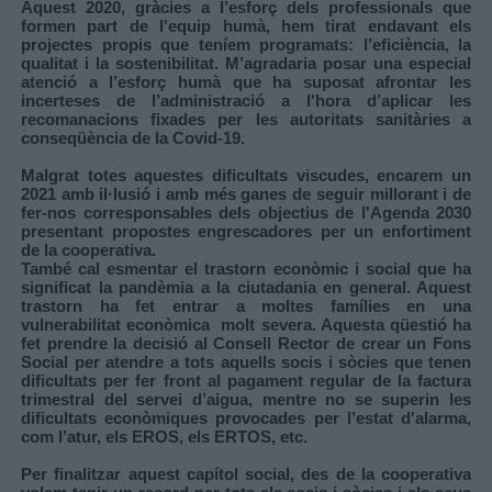
Aquest 2020, gràcies a l’esforç dels professionals que
formen part de l'equip humà, hem tirat endavant els
projectes propis que teníem programats: l’eficiència, la
qualitat i la sostenibilitat. M’agradaria posar una especial
atenció a l’esforç humà que ha suposat afrontar les
incerteses de l’administració a l'hora d’aplicar les
recomanacions fixades per les autoritats sanitàries a
conseqüència de la Covid-19.
Malgrat totes aquestes dificultats viscudes, encarem un
2021 amb il·lusió i amb més ganes de seguir millorant i de
fer-nos corresponsables dels objectius de l'Agenda 2030
presentant propostes engrescadores per un enfortiment
de la cooperativa.
També cal esmentar el trastorn econòmic i social que ha
significat la pandèmia a la ciutadania en general. Aquest
trastorn ha fet entrar a moltes famílies en una
vulnerabilitat econòmica molt severa. Aquesta qüestió ha
fet prendre la decisió al Consell Rector de crear un Fons
Social per atendre a tots aquells socis i sòcies que tenen
dificultats per fer front al pagament regular de la factura
trimestral del servei d’aigua, mentre no se superin les
dificultats econòmiques provocades per l’estat d'alarma,
com l’atur, els EROS, els ERTOS, etc.
Per finalitzar aquest capítol social, des de la cooperativa