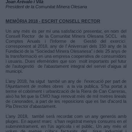
Joan Arévalo i Vilà
President de la Comunitat Minera Olesana
MEMÒRIA 2018 - ESCRIT CONSELL RECTOR
Un any més és per mi una satisfacció presentar, en nom del
Consell Rector de la Comunitat Minera Olesana SCCL els
Comptes Anuals i l’Informe de Gestió del exercici
corresponent al 2018, any de l’ Aniversari dels 150 any de la
Fundació de la “Sociedad Minera Olesanesa” i dels 25 anys de
la transformació en una empresa cooperativa de consumidors
i usuaris. Dues efemèrides que son molt importants pel futur
de l’autogestió de l’abastament integral del servei d’aigua al
municipi.
L’any 2018, ha sigut també un any de l’execució per part de
l’Ajuntament de moltes obres a la via publica. S’ha portat a
terme el cobriment i urbanització de la Riera de Can Carreras,
això ha fet que la CMO hagi renovat més de mil metres lineals
de canonades, a part de les reposicions que es fan d’acord la
Pla Director d’abastament.
L’any 2018, també serà recordat com un any generós amb
pluges. En aquest marc s’han registrat menys consums en el
subministrament, en l’ús agrícola i el públic. Un any més el
volum de metres cúbics facturats del tipus industrial i