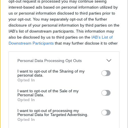
opt-out request is processed you may continue seeing
interest-based ads based on personal information utilized by
Clau de pas
us or personal information disclosed to third parties prior to
your opt-out. You may separately opt-out of the further
disclosure of your personal information by third parties on the
Recordar contrasenya
IAB’s list of downstream participants. This information may
Registra't
also be disclosed by us to third parties on the
IAB’s List of
Downstream Participants
that may further disclose it to other
third parties.
Companyia
Personal Data Processing Opt Outs
La Comunitat Minera Olesana és una Societat fundada l’any 1868
per un grup d’Olesans esperonats pel modernisme...
I want to opt-out of the Sharing of my
[més informació]
personal data.
Opted In
I want to opt-out of the Sale of my
Personal Data.
Opted In
Atenció a l'abonat
I want to opt-out of processing my
Personal Data for Targeted Advertising.
Opted In