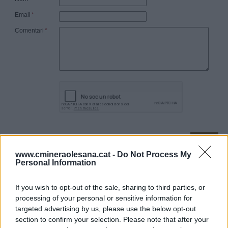
Email
*
Comentari
*
* Camps
obligatoris
www.cmineraolesana.cat -
Do Not Process My
Personal Information
Oficina Virtual
If you wish to opt-out of the sale, sharing to third parties, or
processing of your personal or sensitive information for
Per operar a l'oficina virtual ha de ser un usuari registrat.
targeted advertising by us, please use the below opt-out
Adreça electrònica
section to confirm your selection. Please note that after your