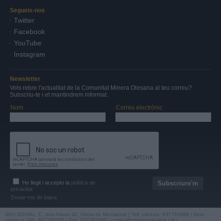
Segueix-nos
Twitter
Facebook
YouTube
Instagram
Newsletter
Vols rebre l'actualitat de la Comunitat Minera Olesana al teu correu?
Subscriu-te i et mantindrem informat.
Nom
Correu electrònic
He llegit i accepto la
política de
privacitat
Donar-me de baixa
SEU SOCIAL: C. dels Arbres 42, Olesa de Montserrat | Telf. oficines: 937781899 | Serv.
urgència 24h: 937780295 | Fax: 937781686 |
correu@cmineraolesana.cat
|