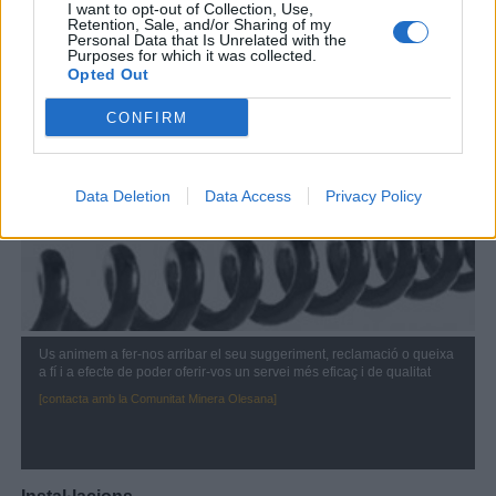
I want to opt-out of Collection, Use,
Retention, Sale, and/or Sharing of my
Personal Data that Is Unrelated with the
Seu social
Purposes for which it was collected.
Oficina virtual
Opted Out
Contractació de serveis
Tarifes
CONFIRM
Reglament servei
Preguntes més freqüents
Data Deletion
Data Access
Privacy Policy
Contacte
Us animem a fer-nos arribar el seu suggeriment, reclamació o queixa
a fí i a efecte de poder oferir-vos un servei més eficaç i de qualitat
[contacta amb la Comunitat Minera Olesana]