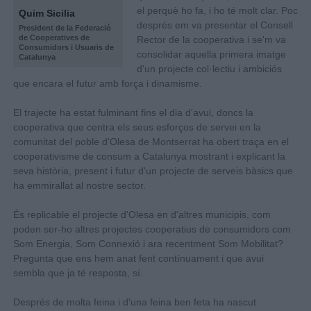
el perquè ho fa, i ho té molt clar. Poc
Quim Sicilia
després em va presentar el Consell
President de la Federació
de Cooperatives de
Rector de la cooperativa i se'm va
Consumidors i Usuaris de
consolidar aquella primera imatge
Catalunya
d'un projecte col·lectiu i ambiciós
que encara el futur amb força i dinamisme.
El trajecte ha estat fulminant fins el dia d'avui, doncs la
cooperativa que centra els seus esforços de servei en la
comunitat del poble d'Olesa de Montserrat ha obert traça en el
cooperativisme de consum a Catalunya mostrant i explicant la
seva història, present i futur d'un projecte de serveis bàsics que
ha emmirallat al nostre sector.
És replicable el projecte d'Olesa en d'altres municipis, com
poden ser-ho altres projectes cooperatius de consumidors com
Som Energia, Som Connexió i ara recentment Som Mobilitat?
Pregunta que ens hem anat fent contínuament i que avui
sembla que ja té resposta, sí.
Després de molta feina i d'una feina ben feta ha nascut