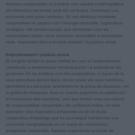
diverses cooperatives va il·lustrar com aquest model equilibra
els interessos personals amb els col·lectius, fomentant una
economia més justa i inclusiva. Es van destacar iniciatives
cooperatives en sectors com l'energia renovable, l'agricultura
ecològica i els serveis socials, que demostren com les
cooperatives poden oferir solucions sostenibles a necessitats
reals, respectant alhora el medi ambient i la justícia social.
Empoderament i justícia social
El congrés també va posar èmfasi en com el cooperativisme
contribueix a desenvolupar territoris justos i a empoderar les
persones. Es va analitzar com les cooperatives, a través de la
seva estructura democràtica, donen poder als seus membres,
permetent-los participar activament en la presa de decisions i en
la gestió de l'empresa. Això no només augmenta la satisfacció i
el compromís dels membres, sinó que també crea una cultura
de responsabilitat compartida i de confiança mútua. Un dels
exemples més inspiradors presentats va ser el d'una
cooperativa d'habitatge que ha aconseguit transformar una
comunitat marginalitzada en un espai de convivència i
prosperitat compartida. Aquesta experiència va posar de