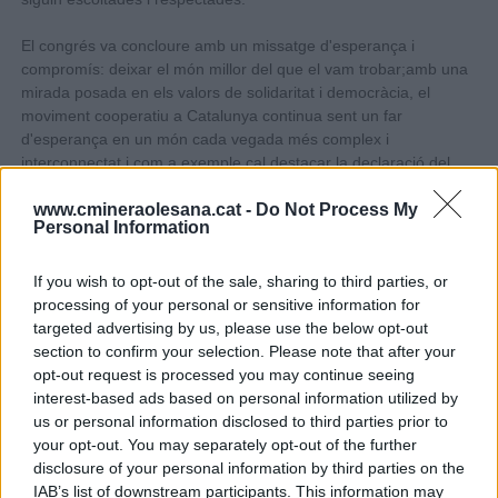
El congrés va concloure amb un missatge d'esperança i
compromís: deixar el món millor del que el vam trobar;amb una
mirada posada en els valors de solidaritat i democràcia, el
moviment cooperatiu a Catalunya continua sent un far
d'esperança en un món cada vegada més complex i
interconnectat i com a exemple cal destacar la declaració del
congrés a favor de la pau i contra el genocidi a Palestina,
www.cmineraolesana.cat -
Do Not Process My
manifest que finalitza tot dient:
Personal Information
Fomentarem el compromís i el treball per la PAU i els drets
humans per part de les cooperatives catalanes, les altres
If you wish to opt-out of the sale, sharing to third parties, or
entitats de l'economia social i solid
à
ria i les organitzacions
processing of your personal or sensitive information for
que les representen.
targeted advertising by us, please use the below opt-out
section to confirm your selection. Please note that after your
opt-out request is processed you may continue seeing
COMPARTEIX
interest-based ads based on personal information utilized by
us or personal information disclosed to third parties prior to
your opt-out. You may separately opt-out of the further
Escriure un comentari
disclosure of your personal information by third parties on the
IAB’s list of downstream participants. This information may