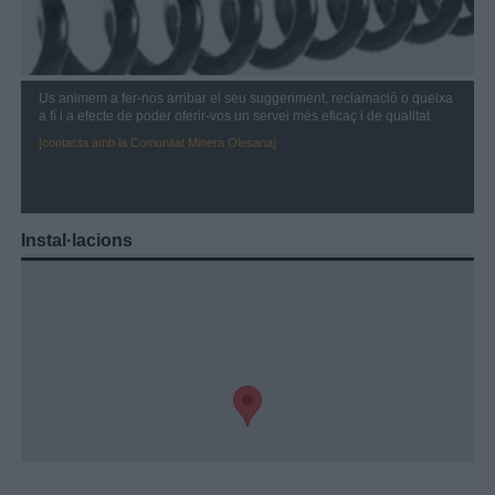
Us animem a fer-nos arribar el seu suggeriment, reclamació o queixa
a fí i a efecte de poder oferir-vos un servei més eficaç i de qualitat
[contacta amb la Comunitat Minera Olesana]
Instal·lacions