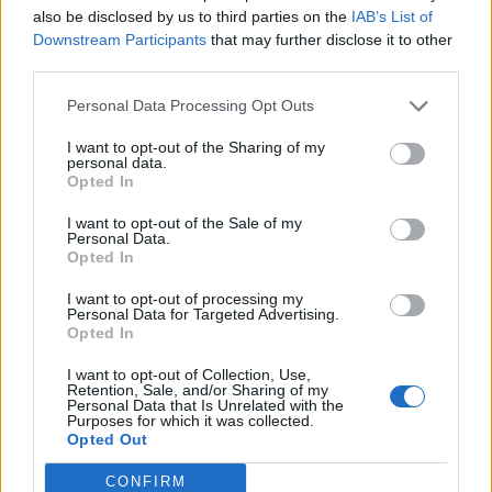
Nom
*
also be disclosed by us to third parties on the
IAB’s List of
Downstream Participants
that may further disclose it to other
Email
*
third parties.
Comentari
*
Personal Data Processing Opt Outs
I want to opt-out of the Sharing of my
personal data.
Opted In
I want to opt-out of the Sale of my
Personal Data.
Opted In
I want to opt-out of processing my
* Camps
Personal Data for Targeted Advertising.
obligatoris
Opted In
I want to opt-out of Collection, Use,
Retention, Sale, and/or Sharing of my
can augmentin help a uti
, 09/03/2025 - 22:26h
Personal Data that Is Unrelated with the
<a href=https://augmentin.top/>augmentin ear infection</a> At the same
Purposes for which it was collected.
time, though, Francis has made clear he expects his bishops to live
Opted Out
simply, setting as an example his own humble lifestyle
CONFIRM
oriol francesch
, 10/07/2024 - 18:11h