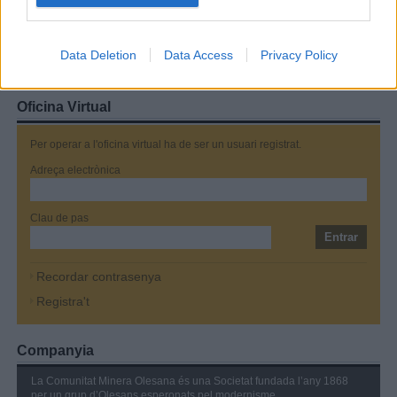
a veure que et sembla
Amador Roca
, 10/07/2024 - 18:08h
Data Deletion
Data Access
Privacy Policy
A veure que et sembla
Oficina Virtual
Per operar a l'oficina virtual ha de ser un usuari registrat.
Adreça electrònica
Clau de pas
Recordar contrasenya
Registra't
Companyia
La Comunitat Minera Olesana és una Societat fundada l’any 1868
per un grup d’Olesans esperonats pel modernisme...