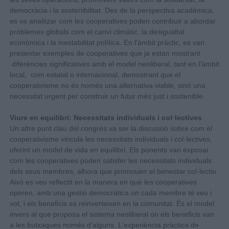
democràcia i la sostenibilitat. Des de la perspectiva acadèmica,
es va analitzar com les cooperatives poden contribuir a abordar
problemes globals com el canvi climàtic, la desigualtat
econòmica i la inestabilitat política. En l'àmbit pràctic, es van
presentar exemples de cooperatives que ja estan mostrant
diferències significatives amb el model neoliberal, tant en l'àmbit
local, com estatal o internacional, demostrant que el
cooperativisme no és només una alternativa viable, sinó una
necessitat urgent per construir un futur més just i sostenible.
Viure en equilibri: Necessitats individuals i col·lectives
Un altre punt clau del congrés va ser la discussió sobre com el
cooperativisme vincula les necessitats individuals i col·lectives,
oferint un model de vida en equilibri. Els ponents van exposar
com les cooperatives poden satisfer les necessitats individuals
dels seus membres, alhora que promouen el benestar col·lectiu.
Això es veu reflectit en la manera en què les cooperatives
operen, amb una gestió democràtica on cada membre té veu i
vot, i els beneficis es reinverteixen en la comunitat. És el model
invers al que proposa el sistema neoliberal on els beneficis van
a les butxaques només d'alguns. L'experiència pràctica de