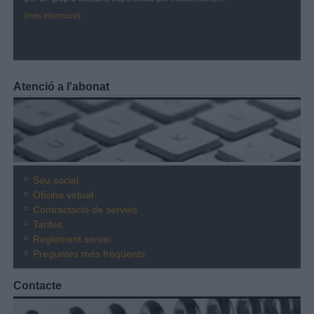
[més informació]
Atenció a l'abonat
Seu social
Oficina virtual
Contractació de serveis
Tarifes
Reglament servei
Preguntes més freqüents
Contacte