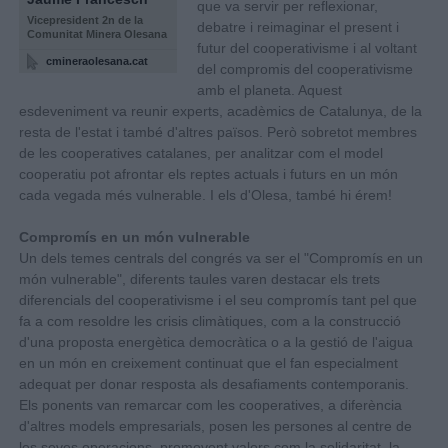
que va servir per reflexionar,
Vicepresident 2n de la
debatre i reimaginar el present i
Comunitat Minera Olesana
futur del cooperativisme i al voltant
cmineraolesana.cat
del compromis del cooperativisme
amb el planeta. Aquest
esdeveniment va reunir experts, acadèmics de Catalunya, de la
resta de l'estat i també d'altres països. Però sobretot membres
de les cooperatives catalanes, per analitzar com el model
cooperatiu pot afrontar els reptes actuals i futurs en un món
cada vegada més vulnerable. I els d'Olesa, també hi érem!
Compromís en un món vulnerable
Un dels temes centrals del congrés va ser el "Compromís en un
món vulnerable", diferents taules varen destacar els trets
diferencials del cooperativisme i el seu compromís tant pel que
fa a com resoldre les crisis climàtiques, com a la construcció
d'una proposta energètica democràtica o a la gestió de l'aigua
en un món en creixement continuat que el fan especialment
adequat per donar resposta als desafiaments contemporanis.
Els ponents van remarcar com les cooperatives, a diferència
d'altres models empresarials, posen les persones al centre de
les seves operacions, promovent valors com la solidaritat, la