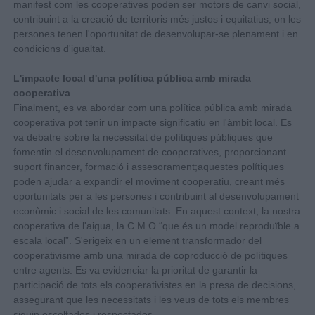
manifest com les cooperatives poden ser motors de canvi social,
contribuint a la creació de territoris més justos i equitatius, on les
persones tenen l'oportunitat de desenvolupar-se plenament i en
condicions d'igualtat.
L'impacte local d'una política pública amb mirada
cooperativa
Finalment, es va abordar com una política pública amb mirada
cooperativa pot tenir un impacte significatiu en l'àmbit local. Es
va debatre sobre la necessitat de polítiques públiques que
fomentin el desenvolupament de cooperatives, proporcionant
suport financer, formació i assesorament;aquestes polítiques
poden ajudar a expandir el moviment cooperatiu, creant més
oportunitats per a les persones i contribuint al desenvolupament
econòmic i social de les comunitats. En aquest context, la nostra
cooperativa de l'aigua, la C.M.O “que és un model reproduïble a
escala local”. S'erigeix en un element transformador del
cooperativisme amb una mirada de coproducció de polítiques
entre agents. Es va evidenciar la prioritat de garantir la
participació de tots els cooperativistes en la presa de decisions,
assegurant que les necessitats i les veus de tots els membres
siguin escoltades i respectades.