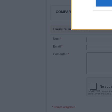
COMPARTEIX
Escriure un comentari
Nom
*
Email
*
Comentari
*
* Camps obligatoris