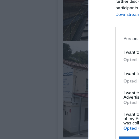
further disc
participants
Downstream 
Persona
I want t
Opted 
I want t
Opted 
I want 
Advertis
Opted 
I want t
of my P
was col
Opted 