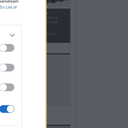
 downstream
B’s List of
animem a fer-nos arribar el seu
geriment, reclamació o queixa a fí i a
cte de poder oferir-vos un servei més
caç i de qualitat
ntacta amb la Comunitat Minera Olesana]
al·lacions
ells d'ús d'aigua