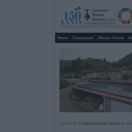
Home
Companyia
Oficina Virtual
At
Conflent). L’
autoconsum anual
és mé