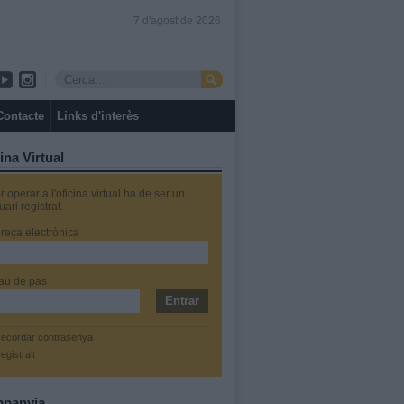
7 d'agost de 2026
Contacte
Links d'interès
ina Virtual
r operar a l'oficina virtual ha de ser un
uari registrat.
reça electrònica
au de pas
ecordar contrasenya
egistra't
panyia