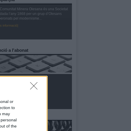
Comunitat Minera Olesana és una Societat
dada l’any 1868 per un grup d’Olesans
eronats pel modernisme...
s informació]
ció a l'abonat
eu social
ficina virtual
ontractació de serveis
arifes
Reglament servei
sonal or
Preguntes més freqüents
ection to
ou may
tacte
 personal
out of the