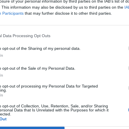
losure of your personal information by third parties on the IAB’s list of
. This information may also be disclosed by us to third parties on the
IA
Participants
that may further disclose it to other third parties.
Us 
sug
efe
efi
[co
l Data Processing Opt Outs
o opt-out of the Sharing of my personal data.
Inst
In
o opt-out of the Sale of my Personal Data.
In
to opt-out of processing my Personal Data for Targeted
ing.
In
o opt-out of Collection, Use, Retention, Sale, and/or Sharing
ersonal Data that Is Unrelated with the Purposes for which it
lected.
Out
Cons