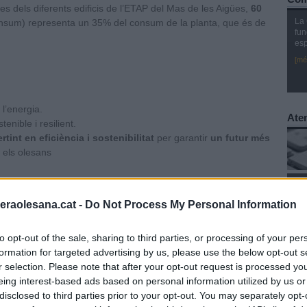
tes dels diferents edificis de l’ETAP del Mas de les Aigües,
60
La 
onsum) representa un 35% del consum de la planta, que és de
fun
esp
[mé
l’energia.
Aten
enible i resilient.
rtint en eficiència i sostenibilitat
per garantir
un futur
més
s els olesans
S
O
raolesana.cat -
Do Not Process My Personal Information
C
T
to opt-out of the sale, sharing to third parties, or processing of your per
formation for targeted advertising by us, please use the below opt-out s
r selection. Please note that after your opt-out request is processed y
Con
eing interest-based ads based on personal information utilized by us or
disclosed to third parties prior to your opt-out. You may separately opt-