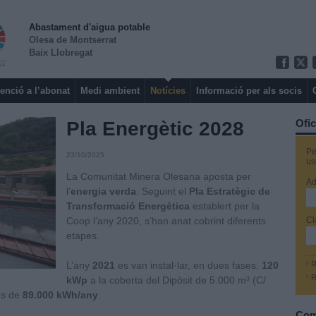
Abastament d'aigua potable
Olesa de Montserrat
Baix Llobregat
enció a l’abonat
Medi ambient
Notícies
Informació per als socis
Ofic
Pla Energètic 2028
Pe
23/10/2025
us
La Comunitat Minera Olesana aposta per
Ad
l’
energia verda
. Seguint el
Pla Estratègic de
Transformació Energètica
establert per la
Coop l’any 2020, s’han anat cobrint diferents
Cl
etapes.
L’any
2021
es van instal·lar, en dues fases,
120
R
R
kWp
a la coberta del Dipòsit de 5.000 m³ (C/
s de
89.000 kWh/any
.
Com