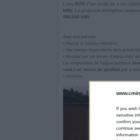
L’any
2025
s’han instal·lat, a les cober
kWp
. La producció energètica (autoc
985.000 kWh
.
Això ens permet:
• Reduir la factura elèctrica.
• Ser menys dependents dels preus de 
• Apostar per un servei d’aigua més sost
La cooperativa de l’aigua continua
inve
verd i un servei de qualitat
per a tot
i olesanes.
www.cmine
If you wish 
sensitive in
confirm you
continue se
information 