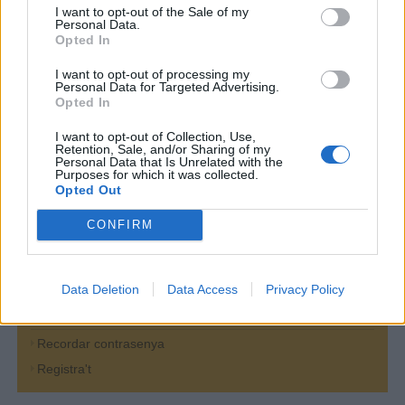
I want to opt-out of the Sale of my
Personal Data.
Opted In
I want to opt-out of processing my
Personal Data for Targeted Advertising.
* Camps
Opted In
obligatoris
I want to opt-out of Collection, Use,
Retention, Sale, and/or Sharing of my
Personal Data that Is Unrelated with the
Oficina Virtual
Purposes for which it was collected.
Opted Out
Per operar a l'oficina virtual ha de ser un usuari registrat.
CONFIRM
Adreça electrònica
Clau de pas
Data Deletion
Data Access
Privacy Policy
Recordar contrasenya
Registra't