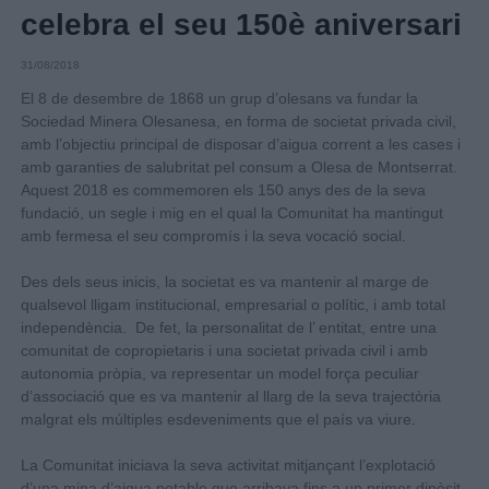
celebra el seu 150è aniversari
31/08/2018
El 8 de desembre de 1868 un grup d’olesans va fundar la
Sociedad Minera Olesanesa, en forma de societat privada civil,
amb l’objectiu principal de disposar d’aigua corrent a les cases i
amb garanties de salubritat pel consum a Olesa de Montserrat.
Aquest 2018 es commemoren els 150 anys des de la seva
fundació, un segle i mig en el qual la Comunitat ha mantingut
amb fermesa el seu compromís i la seva vocació social.
Des dels seus inicis, la societat es va mantenir al marge de
qualsevol lligam institucional, empresarial o polític, i amb total
independència. De fet, la personalitat de l’ entitat, entre una
comunitat de copropietaris i una societat privada civil i amb
autonomia pròpia, va representar un model força peculiar
d’associació que es va mantenir al llarg de la seva trajectòria
malgrat els múltiples esdeveniments que el país va viure.
La Comunitat iniciava la seva activitat mitjançant l’explotació
d’una mina d’aigua potable que arribava fins a un primer dipòsit