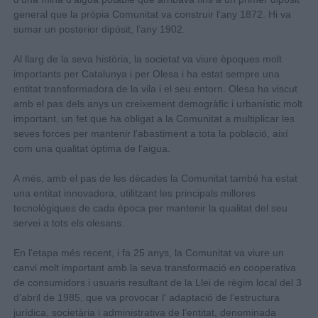
general que la pròpia Comunitat va construir l’any 1872. Hi va
sumar un posterior dipòsit, l’any 1902.
Al llarg de la seva història, la societat va viure èpoques molt
importants per Catalunya i per Olesa i ha estat sempre una
entitat transformadora de la vila i el seu entorn. Olesa ha viscut
amb el pas dels anys un creixement demogràfic i urbanístic molt
important, un fet que ha obligat a la Comunitat a multiplicar les
seves forces per mantenir l’abastiment a tota la població, així
com una qualitat òptima de l’aigua.
A més, amb el pas de les dècades la Comunitat també ha estat
una entitat innovadora, utilitzant les principals millores
tecnològiques de cada època per mantenir la qualitat del seu
servei a tots els olesans.
En l’etapa més recent, i fa 25 anys, la Comunitat va viure un
canvi molt important amb la seva transformació en cooperativa
de consumidors i usuaris resultant de la Llei de règim local del 3
d’abril de 1985, que va provocar l' adaptació de l’estructura
jurídica, societària i administrativa de l’entitat, denominada