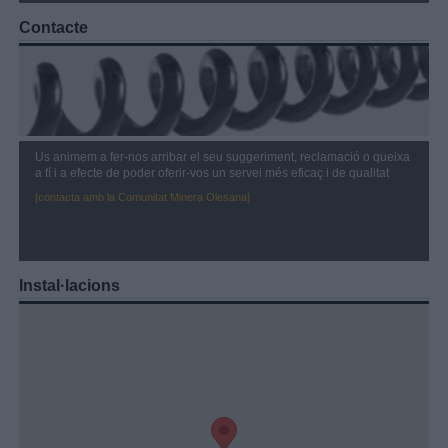
Contacte
Us animem a fer-nos arribar el seu suggeriment, reclamació o queixa
a fí i a efecte de poder oferir-vos un servei més eficaç i de qualitat
[contacta amb la Comunitat Minera Olesana]
Instal·lacions