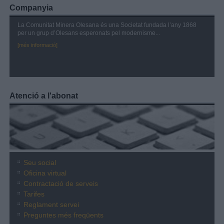
Companyia
La Comunitat Minera Olesana és una Societat fundada l’any 1868
per un grup d’Olesans esperonats pel modernisme...
[més informació]
Atenció a l'abonat
Seu social
Oficina virtual
Contractació de serveis
Tarifes
Reglament servei
Preguntes més freqüents