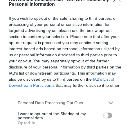
1 de març
:
Inauguració de l’exposició dels 150 anys.
Personal Information
S’ubicarà a la Casa de Cultura fins al dia 31 de març i
també s’emmarcarà en la celebració del Dia Mundial de
If you wish to opt-out of the sale, sharing to third parties, or
l’Aigua. L'exposició ha estat promoguda per la CMO i pel
processing of your personal or sensitive information for
Departament de Cultura de l’Ajuntament d’Olesa de
targeted advertising by us, please use the below opt-out
Montserrat.
section to confirm your selection. Please note that after your
opt-out request is processed you may continue seeing
interest-based ads based on personal information utilized by
COMPARTEIX
us or personal information disclosed to third parties prior to
your opt-out. You may separately opt-out of the further
disclosure of your personal information by third parties on the
Escriure un comentari
IAB’s list of downstream participants. This information may
also be disclosed by us to third parties on the
IAB’s List of
Nom
*
Downstream Participants
that may further disclose it to other
third parties.
Email
*
Comentari
*
Personal Data Processing Opt Outs
I want to opt-out of the Sharing of my
personal data.
Opted In