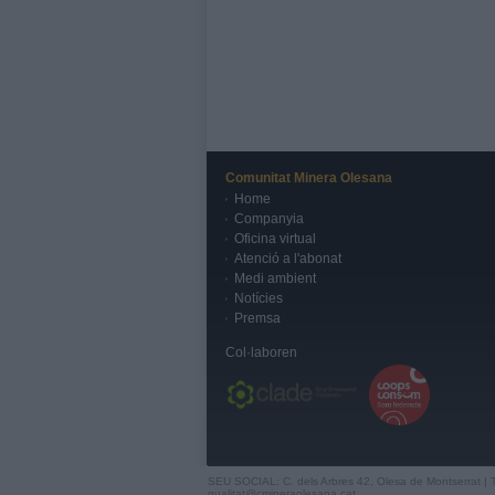
Comunitat Minera Olesana
Home
Companyia
Oficina virtual
Atenció a l'abonat
Medi ambient
Notícies
Premsa
Col·laboren
SEU SOCIAL: C. dels Arbres 42, Olesa de Montserrat | 
qualitat@cmineraolesana.cat