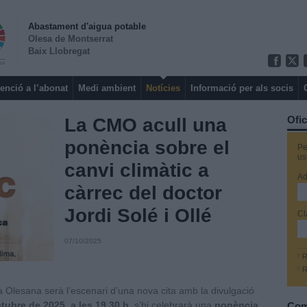
Abastament d'aigua potable
Olesa de Montserrat
Baix Llobregat
enció a l’abonat
Medi ambient
Notícies
Informació per als socis
Ofic
La CMO acull una
ponència sobre el
Pe
us
canvi climàtic a
Ad
càrrec del doctor
Jordi Solé i Ollé
Cl
07/10/2025
R
R
 Olesana serà l’escenari d’una nova cita amb la divulgació
tubre de 2025, a les 19.30 h
, s’hi celebrarà una
ponència
Com