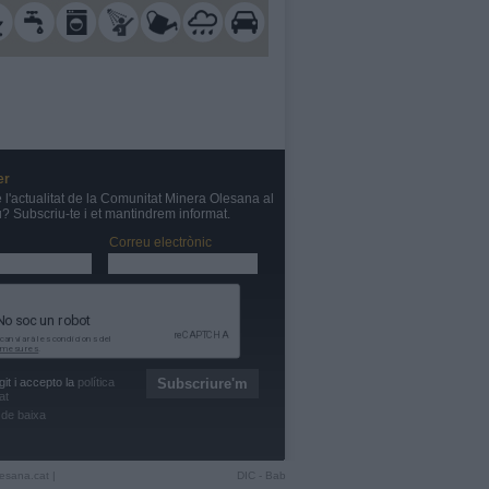
er
e l'actualitat de la Comunitat Minera Olesana al
u? Subscriu-te i et mantindrem informat.
Correu electrònic
git i accepto la
política
at
de baixa
esana.cat
|
DIC
-
Bab