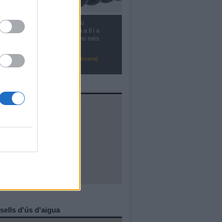
animem a fer-nos arribar el seu
geriment, reclamació o queixa a fí i a
cte de poder oferir-vos un servei més
caç i de qualitat
ntacta amb la Comunitat Minera Olesana]
al·lacions
ells d'ús d'aigua