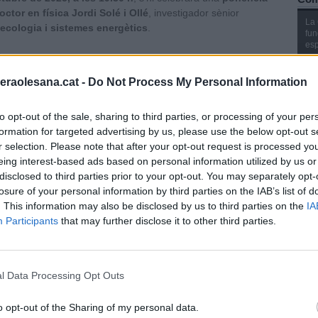
octor en física Jordi Solé i Ollé
, investigador sènior
La 
 ecologia i sistemes energètics
.
fun
esp
ícola Olesana
, vol contribuir a la reflexió col·lectiva sobre els
[mé
a i sobre la necessitat d’impulsar models energètics i socials
raolesana.cat -
Do Not Process My Personal Information
to opt-out of the sale, sharing to third parties, or processing of your per
Minera Olesana reafirma el seu compromís amb la
educació
Aten
formation for targeted advertising by us, please use the below opt-out s
que formen part del seu projecte cooperatiu i del seu vincle amb
r selection. Please note that after your opt-out request is processed y
eing interest-based ads based on personal information utilized by us or
disclosed to third parties prior to your opt-out. You may separately opt-
losure of your personal information by third parties on the IAB’s list of
S
O
. This information may also be disclosed by us to third parties on the
IA
C
Participants
that may further disclose it to other third parties.
T
l Data Processing Opt Outs
Con
o opt-out of the Sharing of my personal data.