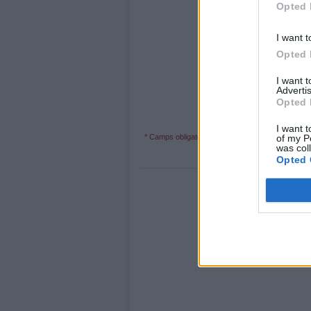
Opted 
I want t
Opted 
I want 
Advertis
Opted 
I want t
of my P
* Camps obligatoris
was col
Opted 