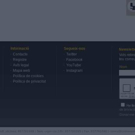
Informació
Segueix-nos
Newslett
Contacte
Twitter
Vols rebr
teu corre
Registre
Facebook
Avís legal
YouTube
Nom
Mapa web
Instagram
Política de cookies
Política de privacitat
He lle
de privacit
Donar-me 
Telf. oficines: 937781899 | Serv. urgència 24h: 937780295 | Fax: 937781686 |
correu@cmineraol