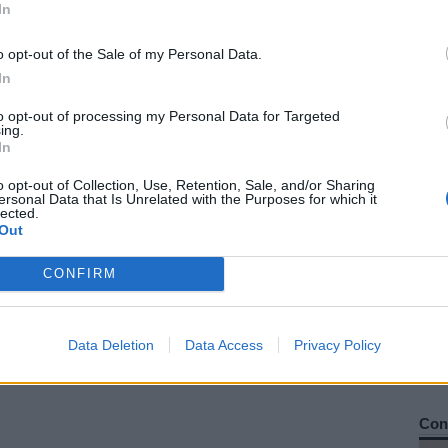
In
Us 
o opt-out of the Sale of my Personal Data.
sug
In
efe
efi
to opt-out of processing my Personal Data for Targeted
[co
ing.
In
Inst
o opt-out of Collection, Use, Retention, Sale, and/or Sharing
ersonal Data that Is Unrelated with the Purposes for which it
lected.
Out
CONFIRM
Data Deletion
Data Access
Privacy Policy
Cons