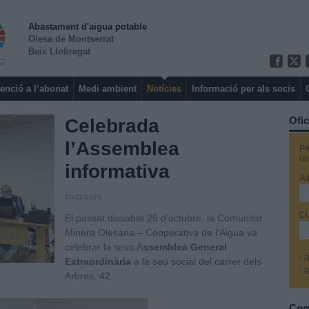
Abastament d'aigua potable
Olesa de Montserrat
Baix Llobregat
enció a l’abonat
Medi ambient
Notícies
Informació per als socis
Ofic
Celebrada
l’Assemblea
Pe
us
informativa
Ad
10/11/2025
Cl
El passat dissabte 25 d’octubre, la Comunitat
Minera Olesana – Cooperativa de l’Aigua va
celebrar la seva A
ssemblea General
R
Extraordinària
a la seu social del carrer dels
R
Arbres, 42.
Com