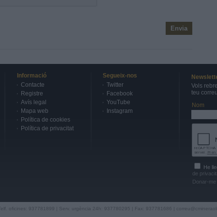
Informació
Segueix-nos
Newslett
Contacte
Twitter
Vols rebr
teu corre
Registre
Facebook
Avís legal
YouTube
Nom
Mapa web
Instagram
Política de cookies
Política de privacitat
He lle
de privacit
Donar-me 
Telf. oficines: 937781899 | Serv. urgència 24h: 937780295 | Fax: 937781686 |
correu@cmineraol