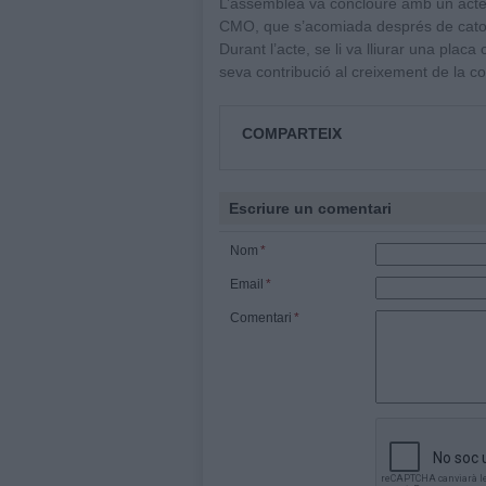
L’assemblea va concloure amb un acte
CMO, que s’acomiada després de catorz
Durant l’acte, se li va lliurar una pla
seva contribució al creixement de la co
COMPARTEIX
Escriure un comentari
Nom
*
Email
*
Comentari
*