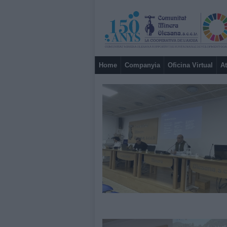
Home
Companyia
Oficina Virtual
At