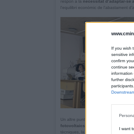
respon a la
necessitat d’adaptar-se a
l’equilibri econòmic de l’abastament d’
www.cmine
If you wish 
sensitive in
confirm you
continue se
information 
further disc
participants
Downstream 
Persona
Un altre punt destacat de l’ordre del d
fotovoltaics a l’ETAP
, destinats a au
I want t
tècniques, la producció estimada d’ener