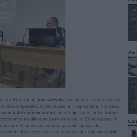
La 
fun
esp
[mé
Aten
S
O
C
T
ació del president,
Joan Arévalo
, que va agrair la presència i
 la vida cooperativa. A continuació, el vicepresident, Francisco
 revisió del sistema tarifari
, amb l’objectiu de fer les
tarifes
s costos entre els diferents trams de consum. Es va exposar la
Con
s per m3, amb la voluntat de garantir l’equitat i la
 president i el vicepresident, van remarcar que aquesta revisió