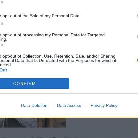
In
 i la sostenibilitat ambiental.També es va informar de la
kVA (44 kW), insonoritzat, al dipòsit del carrer Conflent, amb
o opt-out of the Sale of my Personal Data.
igua en cas d’interrupcions en el subministrament elèctric.
In
 del sistema i assegura el servei davant possibles incidències.
to opt-out of processing my Personal Data for Targeted
ing.
In
o opt-out of Collection, Use, Retention, Sale, and/or Sharing
ersonal Data that Is Unrelated with the Purposes for which it
lected.
Out
CONFIRM
Data Deletion
Data Access
Privacy Policy