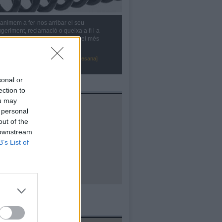
animem a fer-nos arribar el seu
geriment, reclamació o queixa a fí i a
cte de poder oferir-vos un servei més
caç i de qualitat
ntacta amb la Comunitat Minera Olesana]
sonal or
al·lacions
ection to
ou may
 personal
out of the
 downstream
B’s List of
ells d'ús d'aigua