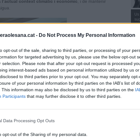
 l’actual context climàtic i econòmic
, i de mantenir
aigua.
Us 
sug
efe
efi
raolesana.cat -
Do Not Process My Personal Information
[co
to opt-out of the sale, sharing to third parties, or processing of your per
Inst
formation for targeted advertising by us, please use the below opt-out s
r selection. Please note that after your opt-out request is processed y
eing interest-based ads based on personal information utilized by us or
disclosed to third parties prior to your opt-out. You may separately opt-
losure of your personal information by third parties on the IAB’s list of
. This information may also be disclosed by us to third parties on the
IA
Participants
that may further disclose it to other third parties.
l Data Processing Opt Outs
ia va ser la presentació de la nova
instal·lació de mòduls
toconsum directe. Es van donar a conèixer les dades
Cons
o opt-out of the Sharing of my personal data.
gia i la inversió prevista, que reforcen el compromís de la