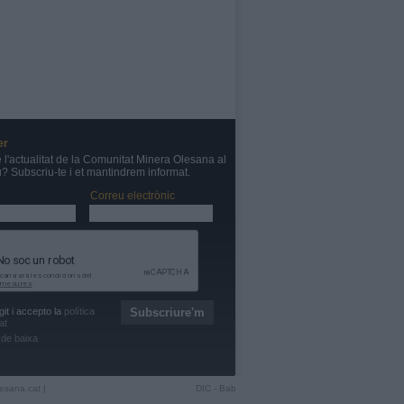
er
e l'actualitat de la Comunitat Minera Olesana al
u? Subscriu-te i et mantindrem informat.
Correu electrònic
git i accepto la
política
at
de baixa
esana.cat
|
DIC
-
Bab