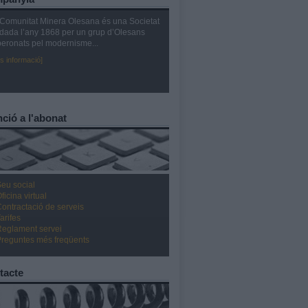
Comunitat Minera Olesana és una Societat
dada l’any 1868 per un grup d’Olesans
eronats pel modernisme...
s informació]
ció a l'abonat
eu social
ficina virtual
ontractació de serveis
arifes
Reglament servei
Preguntes més freqüents
tacte