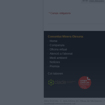
* Camps obligatoris
Comunitat Minera Olesana
Home
Companyia
Oficina virtual
Atenció a l'abonat
Medi ambient
Notícies
Premsa
Col·laboren
SEU SOCIAL: C. dels Arbres 42, Olesa de Montserrat | 
qualitat@cmineraolesana.cat