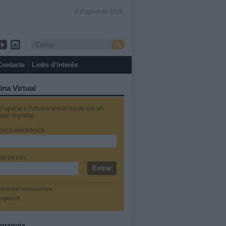
2 d'agost de 2026
Contacte
Links d'interès
ina Virtual
r operar a l'oficina virtual ha de ser un
uari registrat.
reça electrònica
au de pas
ecordar contrasenya
egistra't
panyia