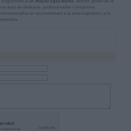
 d’agraïment al
Sr. Miquel Egea Munté
, director gerent de la
e anys de dedicació, professionalitat i compromís.
ca commemorativa en reconeixement a la seva trajectòria i a la
operativa.