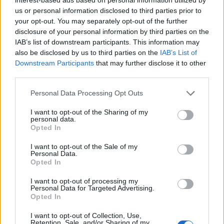
us or personal information disclosed to third parties prior to
your opt-out. You may separately opt-out of the further
Recordar contrasenya
disclosure of your personal information by third parties on the
Registra't
IAB’s list of downstream participants. This information may
also be disclosed by us to third parties on the
IAB’s List of
Downstream Participants
that may further disclose it to other
Companyia
third parties.
La Comunitat Minera Olesana és una Societat fundada l’any 1868
per un grup d’Olesans esperonats pel modernisme...
Personal Data Processing Opt Outs
[més informació]
I want to opt-out of the Sharing of my
personal data.
Opted In
I want to opt-out of the Sale of my
Atenció a l'abonat
Personal Data.
Opted In
I want to opt-out of processing my
Personal Data for Targeted Advertising.
Opted In
I want to opt-out of Collection, Use,
Seu social
Retention, Sale, and/or Sharing of my