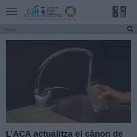
L’ACA actualitza el cànon de