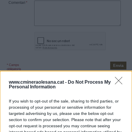
Comentari
*
* Camps
obligatoris
www.cmineraolesana.cat -
Do Not Process My
Personal Information
Oficina Virtual
If you wish to opt-out of the sale, sharing to third parties, or
Per operar a l'oficina virtual ha de ser un usuari registrat.
processing of your personal or sensitive information for
Adreça electrònica
targeted advertising by us, please use the below opt-out
section to confirm your selection. Please note that after your
opt-out request is processed you may continue seeing
Clau de pas
interest-based ads based on personal information utilized by