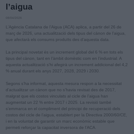
l’aigua
08/04/2026
L’Agència Catalana de l’Aigua (ACA) aplica, a partir del 26 de
març de 2026, una actualització dels tipus del cànon de l’aigua,
que afectarà els consums produïts des d’aquesta data.
La principal novetat és un increment global del 6 % en tots els
tipus del cànon, tant en l’àmbit domèstic com en l’industrial. A
aquesta actualització s’hi afegirà un increment addicional del 4,2
% anual durant els anys 2027, 2028, 2029 i 2030.
Segons s’ha informat, aquesta mesura respon a la necessitat
d’actualitzar un cànon que no s’havia revisat des de 2017,
malgrat que els costos vinculats al cicle de l’aigua han
augmentat un 22 % entre 2017 i 2025. La revisió també
s’emmarca en el compliment del principi de recuperació dels
costos del cicle de l’aigua, establert per la Directiva 2000/60/CE,
i en la voluntat de garantir un marc econòmic estable que
permeti reforçar la capacitat inversora de l’ACA.