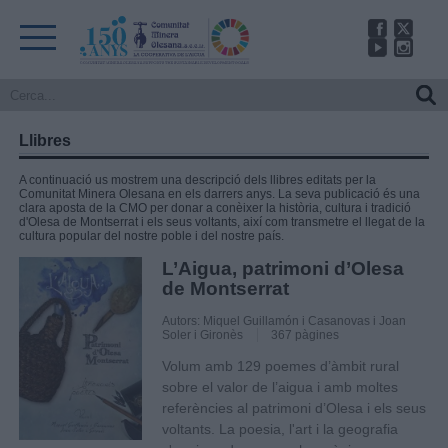
Llibres
A continuació us mostrem una descripció dels llibres editats per la
Comunitat Minera Olesana en els darrers anys. La seva publicació és una
clara aposta de la CMO per donar a conèixer la història, cultura i tradició
d'Olesa de Montserrat i els seus voltants, així com transmetre el llegat de la
cultura popular del nostre poble i del nostre país.
L’Aigua, patrimoni d’Olesa
de Montserrat
Autors: Miquel Guillamón i Casanovas i Joan
Soler i Gironès
367 pàgines
Volum amb 129 poemes d’àmbit rural
sobre el valor de l’aigua i amb moltes
referències al patrimoni d’Olesa i els seus
voltants. La poesia, l'art i la geografia