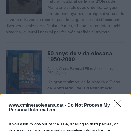
natural i cultural de la vila d’Olesa de
Montserrat i els seus entorns. La guia
pretén ensenyar els paratges diversos de
la zona a través de recorreguts de llarga o curta distància amb
diverses escales de dificultat. A més, s'hi pot trobar informació
històrica, cultural i natural per fer més profitós el trajecte.
50 anys de vida olesana
1950-2000
Autors: Alfons Bayona i Elies Valldeperas
268 pàgines
Un gran testimoni de la història d’Olesa
de Montserrat i de la transformació
demogràfica, social o econòmica que va
viure el municipi durant la segona meitat del segle XX.
www.cmineraolesana.cat -
Do Not Process My
Personal Information
If you wish to opt-out of the sale, sharing to third parties, or
processing of your personal or sensitive information for