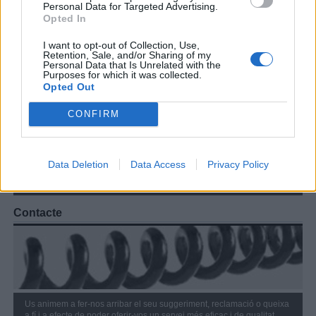
Personal Data for Targeted Advertising.
Atenció a l'abonat
Opted In
I want to opt-out of Collection, Use,
Retention, Sale, and/or Sharing of my
Personal Data that Is Unrelated with the
Purposes for which it was collected.
Opted Out
Seu social
CONFIRM
Oficina virtual
Contractació de serveis
Tarifes
Data Deletion
Data Access
Privacy Policy
Reglament servei
Preguntes més freqüents
Contacte
Us animem a fer-nos arribar el seu suggeriment, reclamació o queixa
a fí i a efecte de poder oferir-vos un servei més eficaç i de qualitat