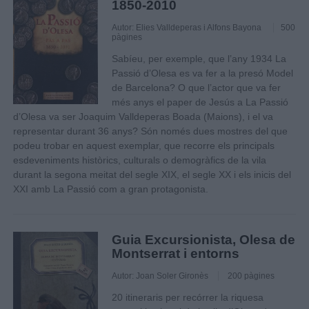
1850-2010
Autor: Elies Valldeperas i Alfons Bayona
500
pàgines
Sabíeu, per exemple, que l’any 1934 La
Passió d’Olesa es va fer a la presó Model
de Barcelona? O que l’actor que va fer
més anys el paper de Jesús a La Passió
d’Olesa va ser Joaquim Valldeperas Boada (Maions), i el va
representar durant 36 anys? Són només dues mostres del que
podeu trobar en aquest exemplar, que recorre els principals
esdeveniments històrics, culturals o demogràfics de la vila
durant la segona meitat del segle XIX, el segle XX i els inicis del
XXI amb La Passió com a gran protagonista.
Guia Excursionista, Olesa de
Montserrat i entorns
Autor: Joan Soler Gironès
200 pàgines
20 itineraris per recórrer la riquesa