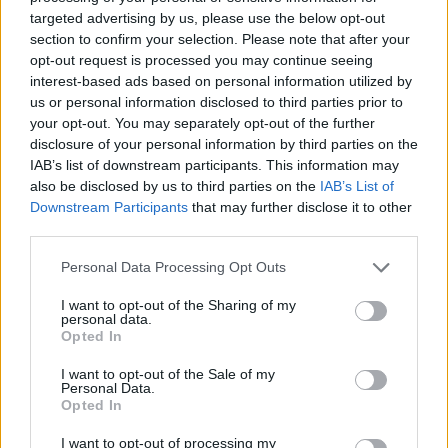
Oficina Virtual
targeted advertising by us, please use the below opt-out
section to confirm your selection. Please note that after your
Per operar a l'oficina virtual ha de ser un usuari registrat.
opt-out request is processed you may continue seeing
interest-based ads based on personal information utilized by
Adreça electrònica
us or personal information disclosed to third parties prior to
your opt-out. You may separately opt-out of the further
Clau de pas
disclosure of your personal information by third parties on the
IAB’s list of downstream participants. This information may
also be disclosed by us to third parties on the
IAB’s List of
Recordar contrasenya
Downstream Participants
that may further disclose it to other
third parties.
Registra't
Personal Data Processing Opt Outs
Companyia
I want to opt-out of the Sharing of my
personal data.
La Comunitat Minera Olesana és una Societat fundada l’any 1868
Opted In
per un grup d’Olesans esperonats pel modernisme...
[més informació]
I want to opt-out of the Sale of my
Personal Data.
Opted In
I want to opt-out of processing my