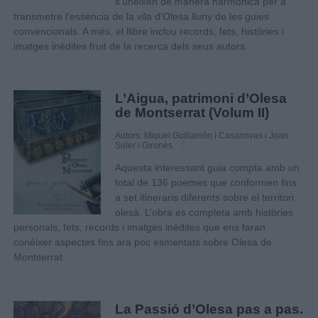
s'uneixen de manera harmònica per a
transmetre l'essència de la vila d'Olesa lluny de les guies
convencionals. A més, el llibre inclou records, fets, històries i
imatges inèdites fruit de la recerca dels seus autors.
L’Aigua, patrimoni d’Olesa
de Montserrat (Volum II)
Autors: Miquel Guillamón i Casanovas i Joan
Soler i Gironès
Aquesta interessant guia compta amb un
total de 136 poemes que conformen fins
a set itineraris diferents sobre el territori
olesà. L’obra es completa amb històries
personals, fets, records i imatges inèdites que ens faran
conèixer aspectes fins ara poc esmentats sobre Olesa de
Montserrat.
La Passió d’Olesa pas a pas.